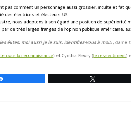
pas comment un personnage aussi grossier, inculte et fat qu
é des électrices et électeurs US.
 rustre, nous adoptons à son égard une position de supériorité 
 par de très larges franges de l’opinion publique américaine, a
s élites: moi aussi je le suis, identifiez-vous à moi!
», clame-t
utte pour la reconnaissance
) et Cynthia Fleury (
le ressentiment
) 
Partagez
Tweetez