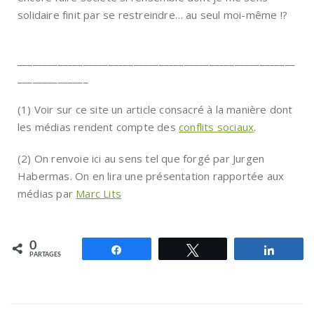
solidaire finit par se restreindre… au seul moi-même !?
_______________________________________________________
______________
(1) Voir sur ce site un article consacré à la manière dont
les médias rendent compte des
conflits sociaux
.
(2) On renvoie ici au sens tel que forgé par Jurgen
Habermas. On en lira une présentation rapportée aux
médias par
Marc Lits
0
Partagez
Tweetez
Partag
PARTAGES